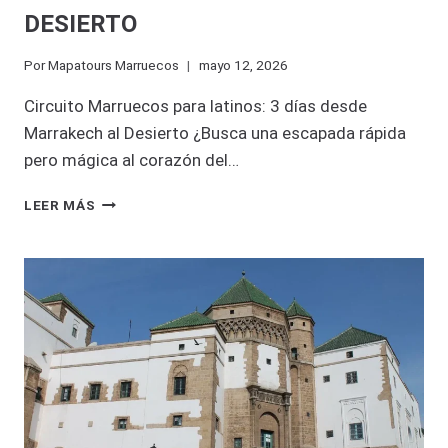
DESIERTO
Por
Mapatours Marruecos
mayo 12, 2026
Circuito Marruecos para latinos: 3 días desde
Marrakech al Desierto ¿Busca una escapada rápida
pero mágica al corazón del…
CIRCUITO
LEER MÁS
MARRUECOS
PARA
LATINOS
:
3
DÍAS
MARRAKECH
AL
DESIERTO