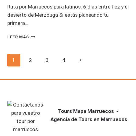
Ruta por Marruecos para latinos: 6 días entre Fez y el
desierto de Merzouga Si estás planeando tu
primera…
RUTA
LEER MÁS
POR
MARRUECOS
PARA
NAVEGACIÓN
Siguiente
1
2
3
4
LATINOS
6
página
DE
DÍAS
ENTRE
FEZ
PÁGINA
Y
EL
DESIERTO
Tours Mapa Marruecos -
DE
MERZOUGA
Agencia de Tours en Marruecos