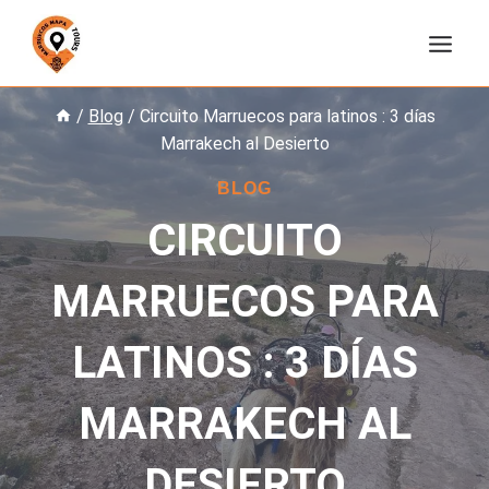
Saltar
al
contenido
/
Blog
/
Circuito Marruecos para latinos : 3 días
Marrakech al Desierto
BLOG
CIRCUITO
MARRUECOS PARA
LATINOS : 3 DÍAS
MARRAKECH AL
DESIERTO