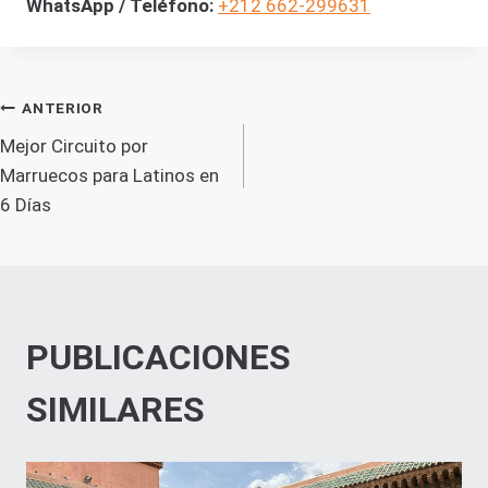
WhatsApp / Teléfono:
+212 662-299631
NAVEGACIÓN
ANTERIOR
Mejor Circuito por
DE
Marruecos para Latinos en
6 Días
ENTRADAS
PUBLICACIONES
SIMILARES