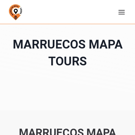
Saltar
al
contenido
MARRUECOS MAPA
TOURS
MARRUECOS MAPA